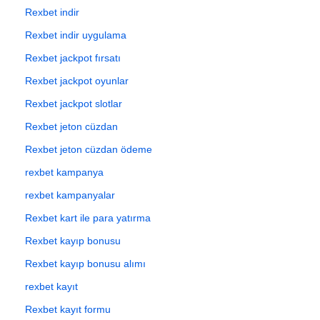
Rexbet indir
Rexbet indir uygulama
Rexbet jackpot fırsatı
Rexbet jackpot oyunlar
Rexbet jackpot slotlar
Rexbet jeton cüzdan
Rexbet jeton cüzdan ödeme
rexbet kampanya
rexbet kampanyalar
Rexbet kart ile para yatırma
Rexbet kayıp bonusu
Rexbet kayıp bonusu alımı
rexbet kayıt
Rexbet kayıt formu