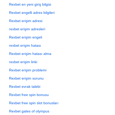
Rexbet en yeni giriş bilgisi
Rexbet engelli adres bilgileri
Rexbet erişim adresi
rexbet erişim adresleri
Rexbet erişim engeli
rexbet erişim hatası
Rexbet erişim hatası alma
rexbet erişim linki
Rexbet erişim problemi
Rexbet erişim sorunu
Rexbet evrak talebi
Rexbet free spin bonusu
Rexbet free spin slot bonusları
Rexbet gates of olympus