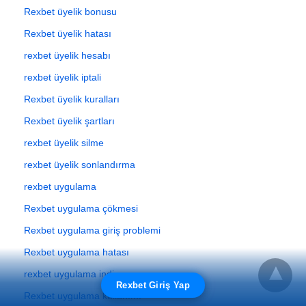
Rexbet üyelik bonusu
Rexbet üyelik hatası
rexbet üyelik hesabı
rexbet üyelik iptali
Rexbet üyelik kuralları
Rexbet üyelik şartları
rexbet üyelik silme
rexbet üyelik sonlandırma
rexbet uygulama
Rexbet uygulama çökmesi
Rexbet uygulama giriş problemi
Rexbet uygulama hatası
rexbet uygulama indirme
Rexbet Giriş Yap
Rexbet uygulama kullanımı