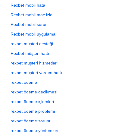
Rexbet mobil hata
Rexbet mobil maç izle
Rexbet mobil sorun
Rexbet mobil uygulama
rexbet müşteri desteği
Rexbet müşteri hattı
rexbet müşteri hizmetleri
rexbet müşteri yardım hattı
rexbet ödeme
rexbet ödeme gecikmesi
rexbet ödeme işlemleri
rexbet ödeme problemi
rexbet ödeme sorunu
rexbet ödeme yöntemleri