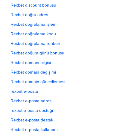
Rexbet discount bonusu
Rexbet doğru adres
Rexbet doğrulama işlemi
Rexbet doğrulama kodu
Rexbet doğrulama rehberi
Rexbet doğum günü bonusu
Rexbet domain bilgisi
Rexbet domain değişimi
Rexbet domain güncellemesi
rexbet e-posta
Rexbet e-posta adresi
rexbet e-posta desteği
Rexbet e-posta destek
Rexbet e-posta kullanımı