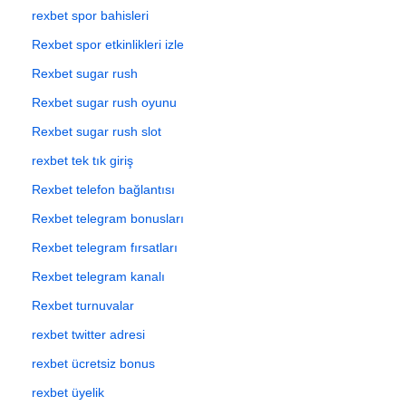
rexbet spor bahisleri
Rexbet spor etkinlikleri izle
Rexbet sugar rush
Rexbet sugar rush oyunu
Rexbet sugar rush slot
rexbet tek tık giriş
Rexbet telefon bağlantısı
Rexbet telegram bonusları
Rexbet telegram fırsatları
Rexbet telegram kanalı
Rexbet turnuvalar
rexbet twitter adresi
rexbet ücretsiz bonus
rexbet üyelik