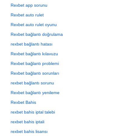
Rexbet app sorunu
Rexbet auto rulet
Rexbet auto rulet oyunu
Rexbet bağlantı doğrulama
rexbet bağlantı hatası
Rexbet bağlantı kılavuzu
Rexbet bağlantı problemi
Rexbet bağlantı sorunları
rexbet bağlantı sorunu
Rexbet bağlantı yenileme
Rexbet Bahis
rexbet bahis iptal talebi
rexbet bahis iptali
rexbet bahis lisansı