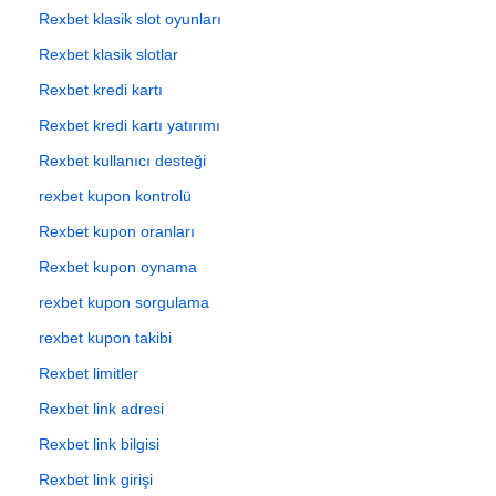
Rexbet klasik slot oyunları
Rexbet klasik slotlar
Rexbet kredi kartı
Rexbet kredi kartı yatırımı
Rexbet kullanıcı desteği
rexbet kupon kontrolü
Rexbet kupon oranları
Rexbet kupon oynama
rexbet kupon sorgulama
rexbet kupon takibi
Rexbet limitler
Rexbet link adresi
Rexbet link bilgisi
Rexbet link girişi