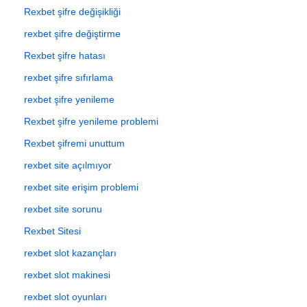
Rexbet şifre değişikliği
rexbet şifre değiştirme
Rexbet şifre hatası
rexbet şifre sıfırlama
rexbet şifre yenileme
Rexbet şifre yenileme problemi
Rexbet şifremi unuttum
rexbet site açılmıyor
rexbet site erişim problemi
rexbet site sorunu
Rexbet Sitesi
rexbet slot kazançları
rexbet slot makinesi
rexbet slot oyunları