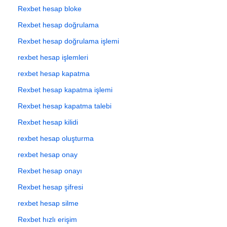
Rexbet hesap bloke
Rexbet hesap doğrulama
Rexbet hesap doğrulama işlemi
rexbet hesap işlemleri
rexbet hesap kapatma
Rexbet hesap kapatma işlemi
Rexbet hesap kapatma talebi
Rexbet hesap kilidi
rexbet hesap oluşturma
rexbet hesap onay
Rexbet hesap onayı
Rexbet hesap şifresi
rexbet hesap silme
Rexbet hızlı erişim