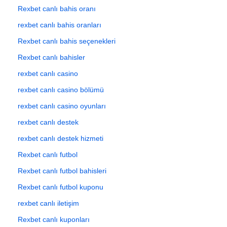
Rexbet canlı bahis oranı
rexbet canlı bahis oranları
Rexbet canlı bahis seçenekleri
Rexbet canlı bahisler
rexbet canlı casino
rexbet canlı casino bölümü
rexbet canlı casino oyunları
rexbet canlı destek
rexbet canlı destek hizmeti
Rexbet canlı futbol
Rexbet canlı futbol bahisleri
Rexbet canlı futbol kuponu
rexbet canlı iletişim
Rexbet canlı kuponları