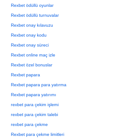
Rexbet ödüllü oyunlar
Rexbet ödüllü turnuvalar
Rexbet onay kılavuzu
Rexbet onay kodu
Rexbet onay süreci
Rexbet online maç izle
Rexbet özel bonuslar
Rexbet papara
Rexbet papara para yatırma
Rexbet papara yatırımı
rexbet para çekim işlemi
rexbet para çekim talebi
rexbet para çekme
Rexbet para çekme limitleri