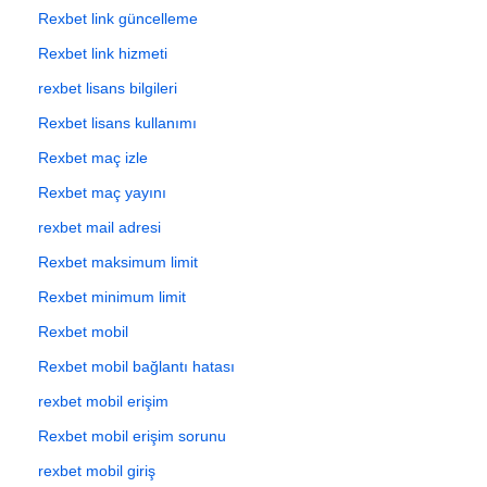
Rexbet link güncelleme
Rexbet link hizmeti
rexbet lisans bilgileri
Rexbet lisans kullanımı
Rexbet maç izle
Rexbet maç yayını
rexbet mail adresi
Rexbet maksimum limit
Rexbet minimum limit
Rexbet mobil
Rexbet mobil bağlantı hatası
rexbet mobil erişim
Rexbet mobil erişim sorunu
rexbet mobil giriş