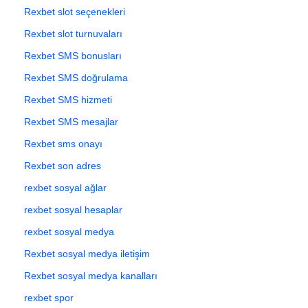
Rexbet slot seçenekleri
Rexbet slot turnuvaları
Rexbet SMS bonusları
Rexbet SMS doğrulama
Rexbet SMS hizmeti
Rexbet SMS mesajlar
Rexbet sms onayı
Rexbet son adres
rexbet sosyal ağlar
rexbet sosyal hesaplar
rexbet sosyal medya
Rexbet sosyal medya iletişim
Rexbet sosyal medya kanalları
rexbet spor