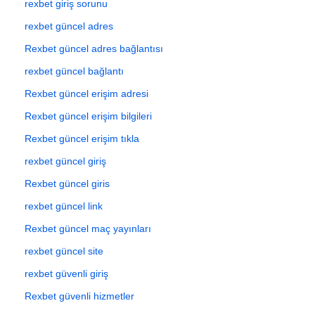
rexbet giriş sorunu
rexbet güncel adres
Rexbet güncel adres bağlantısı
rexbet güncel bağlantı
Rexbet güncel erişim adresi
Rexbet güncel erişim bilgileri
Rexbet güncel erişim tıkla
rexbet güncel giriş
Rexbet güncel giris
rexbet güncel link
Rexbet güncel maç yayınları
rexbet güncel site
rexbet güvenli giriş
Rexbet güvenli hizmetler