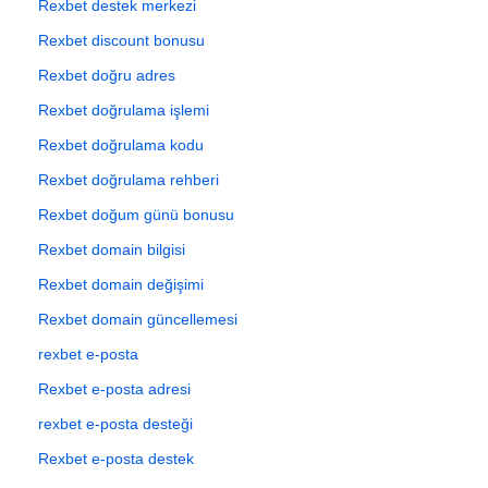
Rexbet destek merkezi
Rexbet discount bonusu
Rexbet doğru adres
Rexbet doğrulama işlemi
Rexbet doğrulama kodu
Rexbet doğrulama rehberi
Rexbet doğum günü bonusu
Rexbet domain bilgisi
Rexbet domain değişimi
Rexbet domain güncellemesi
rexbet e-posta
Rexbet e-posta adresi
rexbet e-posta desteği
Rexbet e-posta destek