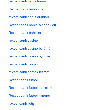
rexbet canlı bahis firması
Rexbet canlı bahis oranı
rexbet canlı bahis oranları
Rexbet canlı bahis seçenekleri
Rexbet canlı bahisler
rexbet canlı casino
rexbet canlı casino bölümü
rexbet canlı casino oyunları
rexbet canlı destek
rexbet canlı destek hizmeti
Rexbet canlı futbol
Rexbet canlı futbol bahisleri
Rexbet canlı futbol kuponu
rexbet canlı iletişim