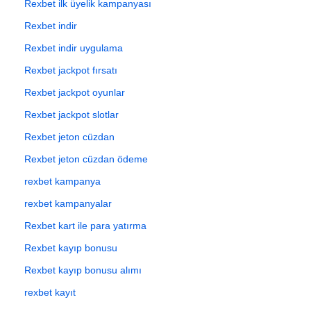
Rexbet ilk üyelik kampanyası
Rexbet indir
Rexbet indir uygulama
Rexbet jackpot fırsatı
Rexbet jackpot oyunlar
Rexbet jackpot slotlar
Rexbet jeton cüzdan
Rexbet jeton cüzdan ödeme
rexbet kampanya
rexbet kampanyalar
Rexbet kart ile para yatırma
Rexbet kayıp bonusu
Rexbet kayıp bonusu alımı
rexbet kayıt