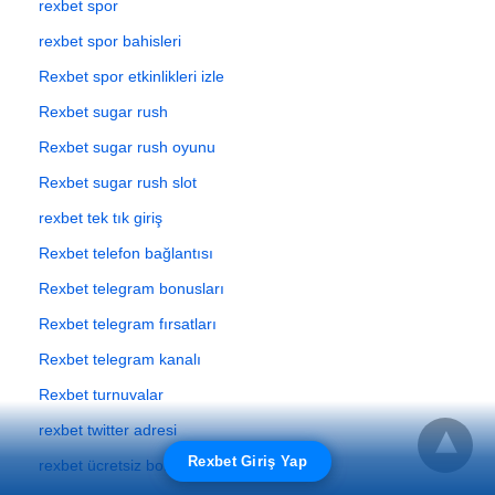
rexbet spor
rexbet spor bahisleri
Rexbet spor etkinlikleri izle
Rexbet sugar rush
Rexbet sugar rush oyunu
Rexbet sugar rush slot
rexbet tek tık giriş
Rexbet telefon bağlantısı
Rexbet telegram bonusları
Rexbet telegram fırsatları
Rexbet telegram kanalı
Rexbet turnuvalar
rexbet twitter adresi
Rexbet Giriş Yap
rexbet ücretsiz bonus