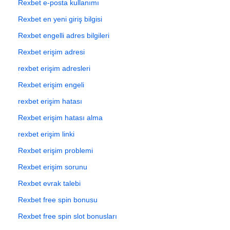
Rexbet e-posta kullanımı
Rexbet en yeni giriş bilgisi
Rexbet engelli adres bilgileri
Rexbet erişim adresi
rexbet erişim adresleri
Rexbet erişim engeli
rexbet erişim hatası
Rexbet erişim hatası alma
rexbet erişim linki
Rexbet erişim problemi
Rexbet erişim sorunu
Rexbet evrak talebi
Rexbet free spin bonusu
Rexbet free spin slot bonusları