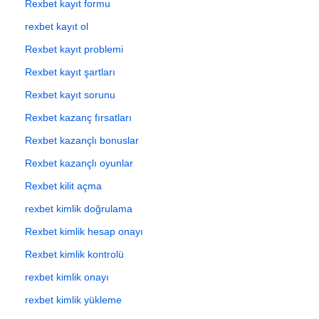
Rexbet kayıt formu
rexbet kayıt ol
Rexbet kayıt problemi
Rexbet kayıt şartları
Rexbet kayıt sorunu
Rexbet kazanç fırsatları
Rexbet kazançlı bonuslar
Rexbet kazançlı oyunlar
Rexbet kilit açma
rexbet kimlik doğrulama
Rexbet kimlik hesap onayı
Rexbet kimlik kontrolü
rexbet kimlik onayı
rexbet kimlik yükleme