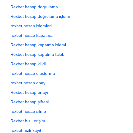
Rexbet hesap doğrulama
Rexbet hesap doğrulama işlemi
rexbet hesap işlemleri
rexbet hesap kapatma
Rexbet hesap kapatma işlemi
Rexbet hesap kapatma talebi
Rexbet hesap kilidi
rexbet hesap oluşturma
rexbet hesap onay
Rexbet hesap onayı
Rexbet hesap şifresi
rexbet hesap silme
Rexbet hızlı erişim
rexbet hızlı kayıt