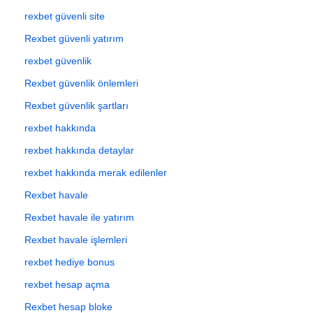
rexbet güvenli site
Rexbet güvenli yatırım
rexbet güvenlik
Rexbet güvenlik önlemleri
Rexbet güvenlik şartları
rexbet hakkında
rexbet hakkında detaylar
rexbet hakkında merak edilenler
Rexbet havale
Rexbet havale ile yatırım
Rexbet havale işlemleri
rexbet hediye bonus
rexbet hesap açma
Rexbet hesap bloke