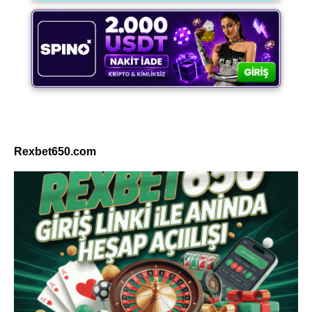
Rexbet650.com