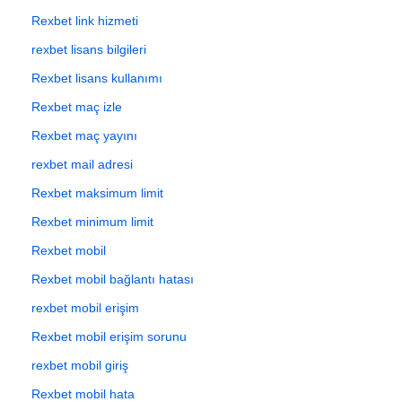
Rexbet link hizmeti
rexbet lisans bilgileri
Rexbet lisans kullanımı
Rexbet maç izle
Rexbet maç yayını
rexbet mail adresi
Rexbet maksimum limit
Rexbet minimum limit
Rexbet mobil
Rexbet mobil bağlantı hatası
rexbet mobil erişim
Rexbet mobil erişim sorunu
rexbet mobil giriş
Rexbet mobil hata