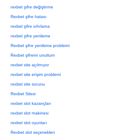
rexbet şifre değiştirme
Rexbet şifre hatası
rexbet şifre sıfırlama
rexbet şifre yenileme
Rexbet şifre yenileme problemi
Rexbet şifremi unuttum
rexbet site açılmıyor
rexbet site erişim problemi
rexbet site sorunu
Rexbet Sitesi
rexbet slot kazançları
rexbet slot makinesi
rexbet slot oyunları
Rexbet slot seçenekleri