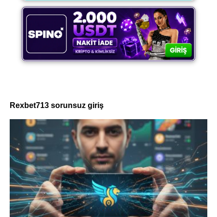
Rexbet713 sorunsuz giriş