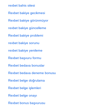
rexbet bahis sitesi
Rexbet bakiye gecikmesi
Rexbet bakiye görünmüyor
rexbet bakiye güncelleme
Rexbet bakiye problemi
rexbet bakiye sorunu
rexbet bakiye yenileme
Rexbet başvuru formu
Rexbet bedava bonuslar
Rexbet bedava deneme bonusu
Rexbet belge doğrulama
Rexbet belge işlemleri
Rexbet belge onayı
Rexbet bonus başvurusu