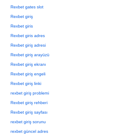
Rexbet gates slot
Rexbet giriş
Rexbet giris
Rexbet giris adres
Rexbet giriş adresi
Rexbet giriş arayüzü
Rexbet giriş ekranı
Rexbet giriş engeli
Rexbet giriş linki
rexbet giriş problemi
Rexbet giriş rehberi
Rexbet giriş sayfası
rexbet giriş sorunu
rexbet güncel adres