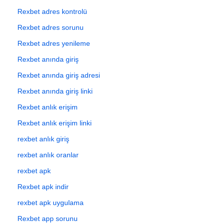
Rexbet adres kontrolü
Rexbet adres sorunu
Rexbet adres yenileme
Rexbet anında giriş
Rexbet anında giriş adresi
Rexbet anında giriş linki
Rexbet anlık erişim
Rexbet anlık erişim linki
rexbet anlık giriş
rexbet anlık oranlar
rexbet apk
Rexbet apk indir
rexbet apk uygulama
Rexbet app sorunu