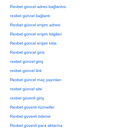
Rexbet güncel adres bağlantısı
rexbet güncel bağlantı
Rexbet güncel erişim adresi
Rexbet güncel erişim bilgileri
Rexbet güncel erişim tıkla
Rexbet güncel giris
rexbet güncel giriş
rexbet güncel link
Rexbet güncel maç yayınları
rexbet güncel site
rexbet güvenli giriş
Rexbet güvenli hizmetler
Rexbet güvenli ödeme
Rexbet güvenli para aktarma