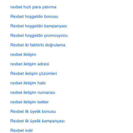
rexbet hızlı para yatırma
Rexbet hoşgeldin bonusu
Rexbet hoşgeldin kampanyası
Rexbet hoşgeldin promosyonu
Rexbet iki faktörlü doğrulama
rexbet iletişim
rexbet iletişim adresi
Rexbet iletişim çözümleri
rexbet iletişim hattı
rexbet iletişim numarası
rexbet iletişim twitter
Rexbet ilk üyelik bonusu
Rexbet ilk üyelik kampanyası
Rexbet indir