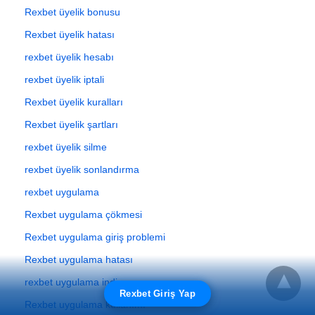
Rexbet üyelik bonusu
Rexbet üyelik hatası
rexbet üyelik hesabı
rexbet üyelik iptali
Rexbet üyelik kuralları
Rexbet üyelik şartları
rexbet üyelik silme
rexbet üyelik sonlandırma
rexbet uygulama
Rexbet uygulama çökmesi
Rexbet uygulama giriş problemi
Rexbet uygulama hatası
rexbet uygulama indirme
Rexbet Giriş Yap
Rexbet uygulama kullanımı