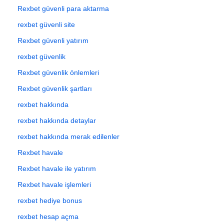
Rexbet güvenli para aktarma
rexbet güvenli site
Rexbet güvenli yatırım
rexbet güvenlik
Rexbet güvenlik önlemleri
Rexbet güvenlik şartları
rexbet hakkında
rexbet hakkında detaylar
rexbet hakkında merak edilenler
Rexbet havale
Rexbet havale ile yatırım
Rexbet havale işlemleri
rexbet hediye bonus
rexbet hesap açma