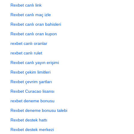
Rexbet canlı link
Rexbet canlı maç izle
Rexbet canlı oran bahisleri
Rexbet canlı oran kupon
rexbet canlı oranlar
rexbet canlı rulet
Rexbet canlı yayın erişimi
Rexbet çekim limitleri
Rexbet çevrim şartları
Rexbet Curacao lisansı
rexbet deneme bonusu
Rexbet deneme bonusu talebi
Rexbet destek hattı
Rexbet destek merkezi