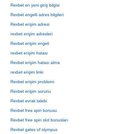
Rexbet en yeni giriş bilgisi
Rexbet engelli adres bilgileri
Rexbet erişim adresi
rexbet erişim adresleri
Rexbet erişim engeli
rexbet erişim hatası
Rexbet erişim hatası alma
rexbet erişim linki
Rexbet erişim problemi
Rexbet erişim sorunu
Rexbet evrak talebi
Rexbet free spin bonusu
Rexbet free spin slot bonusları
Rexbet gates of olympus