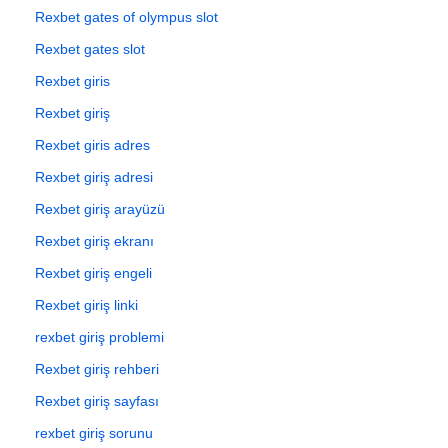
Rexbet gates of olympus slot
Rexbet gates slot
Rexbet giris
Rexbet giriş
Rexbet giris adres
Rexbet giriş adresi
Rexbet giriş arayüzü
Rexbet giriş ekranı
Rexbet giriş engeli
Rexbet giriş linki
rexbet giriş problemi
Rexbet giriş rehberi
Rexbet giriş sayfası
rexbet giriş sorunu