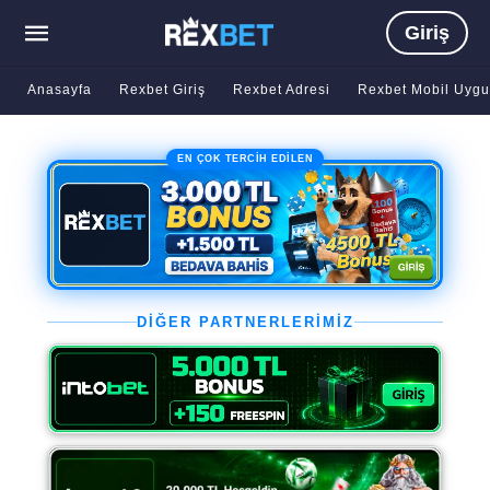
Giriş
Anasayfa
Rexbet Giriş
Rexbet Adresi
Rexbet Mobil Uyg
EN ÇOK TERCİH EDİLEN
DİĞER PARTNERLERİMİZ