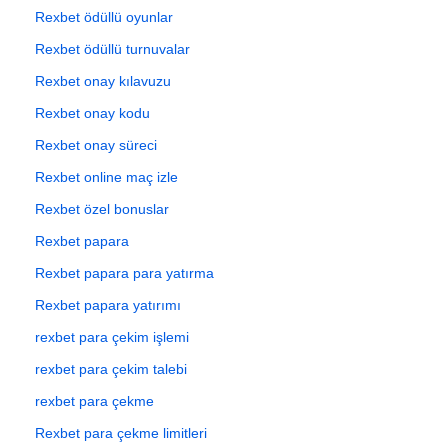
Rexbet ödüllü oyunlar
Rexbet ödüllü turnuvalar
Rexbet onay kılavuzu
Rexbet onay kodu
Rexbet onay süreci
Rexbet online maç izle
Rexbet özel bonuslar
Rexbet papara
Rexbet papara para yatırma
Rexbet papara yatırımı
rexbet para çekim işlemi
rexbet para çekim talebi
rexbet para çekme
Rexbet para çekme limitleri