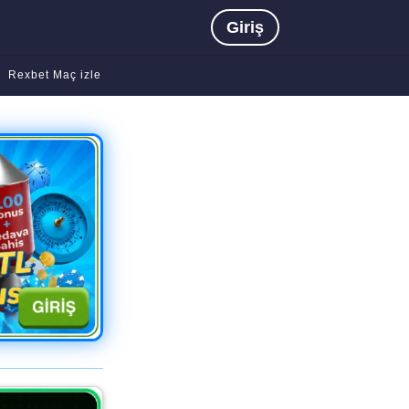
Giriş
Rexbet Maç izle