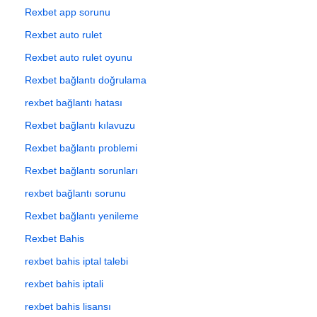
Rexbet app sorunu
Rexbet auto rulet
Rexbet auto rulet oyunu
Rexbet bağlantı doğrulama
rexbet bağlantı hatası
Rexbet bağlantı kılavuzu
Rexbet bağlantı problemi
Rexbet bağlantı sorunları
rexbet bağlantı sorunu
Rexbet bağlantı yenileme
Rexbet Bahis
rexbet bahis iptal talebi
rexbet bahis iptali
rexbet bahis lisansı