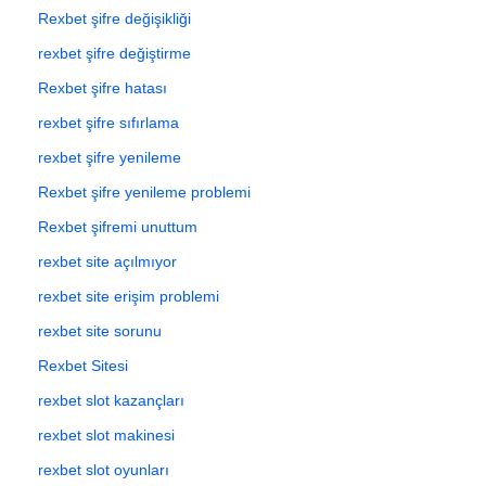
Rexbet şifre değişikliği
rexbet şifre değiştirme
Rexbet şifre hatası
rexbet şifre sıfırlama
rexbet şifre yenileme
Rexbet şifre yenileme problemi
Rexbet şifremi unuttum
rexbet site açılmıyor
rexbet site erişim problemi
rexbet site sorunu
Rexbet Sitesi
rexbet slot kazançları
rexbet slot makinesi
rexbet slot oyunları