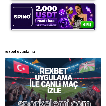
rexbet uygulama