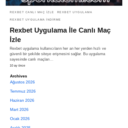
REXBET CANLI MAÇ IZLE
REXBET UYGULAMA
REXBET UYGULAMA INDIRME
Rexbet Uygulama İle Canlı Maç
İzle
Rexbet uygulama kullanıcıların her an her yerden hızlı ve
güvenli bir şekilde siteye erişmesini sağlar. Bu uygulama
sayesinde canlı maçları…
10 ay önce
Archives
Ağustos 2026
Temmuz 2026
Haziran 2026
Mart 2026
Ocak 2026
Aralık 2025