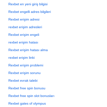
Rexbet en yeni giriş bilgisi
Rexbet engelli adres bilgileri
Rexbet erişim adresi
rexbet erişim adresleri
Rexbet erişim engeli
rexbet erişim hatası
Rexbet erişim hatası alma
rexbet erişim linki
Rexbet erişim problemi
Rexbet erişim sorunu
Rexbet evrak talebi
Rexbet free spin bonusu
Rexbet free spin slot bonusları
Rexbet gates of olympus