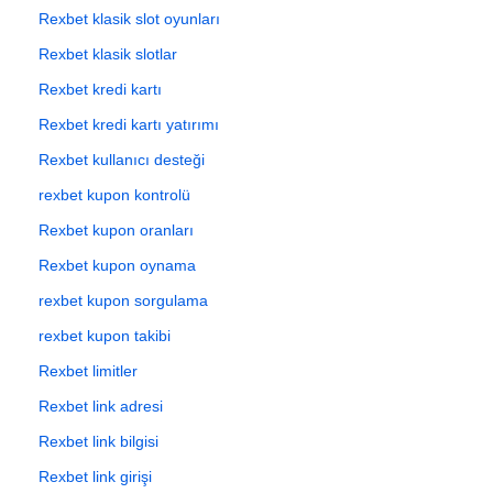
Rexbet klasik slot oyunları
Rexbet klasik slotlar
Rexbet kredi kartı
Rexbet kredi kartı yatırımı
Rexbet kullanıcı desteği
rexbet kupon kontrolü
Rexbet kupon oranları
Rexbet kupon oynama
rexbet kupon sorgulama
rexbet kupon takibi
Rexbet limitler
Rexbet link adresi
Rexbet link bilgisi
Rexbet link girişi