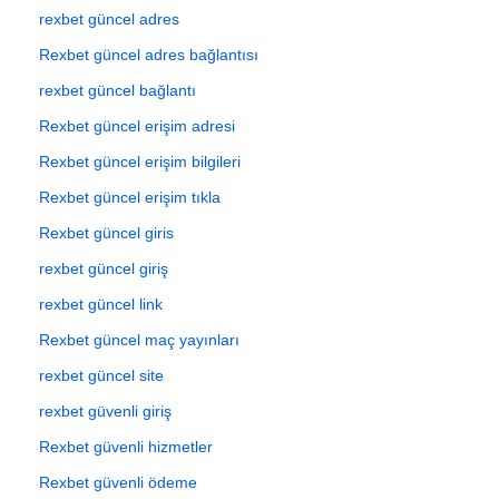
rexbet güncel adres
Rexbet güncel adres bağlantısı
rexbet güncel bağlantı
Rexbet güncel erişim adresi
Rexbet güncel erişim bilgileri
Rexbet güncel erişim tıkla
Rexbet güncel giris
rexbet güncel giriş
rexbet güncel link
Rexbet güncel maç yayınları
rexbet güncel site
rexbet güvenli giriş
Rexbet güvenli hizmetler
Rexbet güvenli ödeme