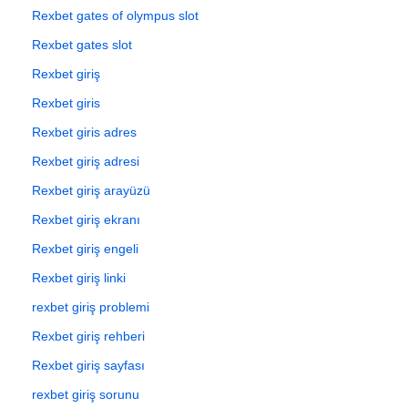
Rexbet gates of olympus slot
Rexbet gates slot
Rexbet giriş
Rexbet giris
Rexbet giris adres
Rexbet giriş adresi
Rexbet giriş arayüzü
Rexbet giriş ekranı
Rexbet giriş engeli
Rexbet giriş linki
rexbet giriş problemi
Rexbet giriş rehberi
Rexbet giriş sayfası
rexbet giriş sorunu