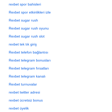
rexbet spor bahisleri
Rexbet spor etkinlikleri izle
Rexbet sugar rush
Rexbet sugar rush oyunu
Rexbet sugar rush slot
rexbet tek tık giriş
Rexbet telefon bağlantısı
Rexbet telegram bonusları
Rexbet telegram fırsatları
Rexbet telegram kanalı
Rexbet turnuvalar
rexbet twitter adresi
rexbet ücretsiz bonus
rexbet üyelik