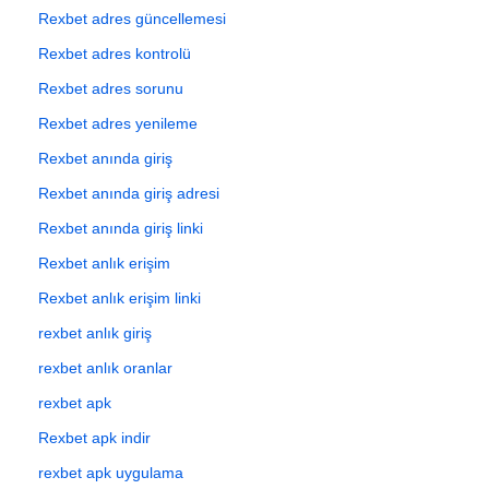
Rexbet adres güncellemesi
Rexbet adres kontrolü
Rexbet adres sorunu
Rexbet adres yenileme
Rexbet anında giriş
Rexbet anında giriş adresi
Rexbet anında giriş linki
Rexbet anlık erişim
Rexbet anlık erişim linki
rexbet anlık giriş
rexbet anlık oranlar
rexbet apk
Rexbet apk indir
rexbet apk uygulama