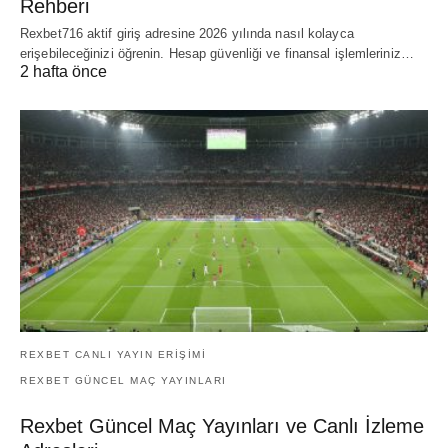
Rehberi
Rexbet716 aktif giriş adresine 2026 yılında nasıl kolayca
erişebileceğinizi öğrenin. Hesap güvenliği ve finansal işlemleriniz…
2 hafta önce
REXBET CANLI YAYIN ERIŞIMI
REXBET GÜNCEL MAÇ YAYINLARI
Rexbet Güncel Maç Yayınları ve Canlı İzleme