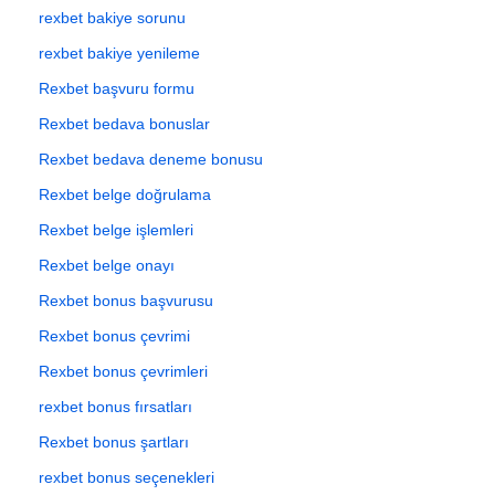
rexbet bakiye sorunu
rexbet bakiye yenileme
Rexbet başvuru formu
Rexbet bedava bonuslar
Rexbet bedava deneme bonusu
Rexbet belge doğrulama
Rexbet belge işlemleri
Rexbet belge onayı
Rexbet bonus başvurusu
Rexbet bonus çevrimi
Rexbet bonus çevrimleri
rexbet bonus fırsatları
Rexbet bonus şartları
rexbet bonus seçenekleri