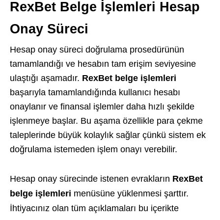
RexBet Belge İşlemleri Hesap
Onay Süreci
Hesap onay süreci doğrulama prosedürünün
tamamlandığı ve hesabın tam erişim seviyesine
ulaştığı aşamadır.
RexBet belge işlemleri
başarıyla tamamlandığında kullanıcı hesabı
onaylanır ve finansal işlemler daha hızlı şekilde
işlenmeye başlar. Bu aşama özellikle para çekme
taleplerinde büyük kolaylık sağlar çünkü sistem ek
doğrulama istemeden işlem onayı verebilir.
Hesap onay sürecinde istenen evrakların
RexBet
belge işlemleri
menüsüne yüklenmesi şarttır.
İhtiyacınız olan tüm açıklamaları bu içerikte