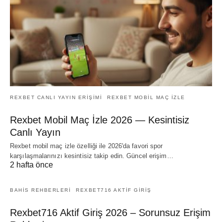
REXBET CANLI YAYIN ERIŞIMI
REXBET MOBIL MAÇ IZLE
Rexbet Mobil Maç İzle 2026 — Kesintisiz
Canlı Yayın
Rexbet mobil maç izle özelliği ile 2026'da favori spor
karşılaşmalarınızı kesintisiz takip edin. Güncel erişim…
2 hafta önce
BAHIS REHBERLERI
REXBET716 AKTIF GIRIŞ
Rexbet716 Aktif Giriş 2026 – Sorunsuz Erişim