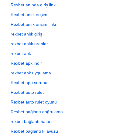
Rexbet anında giriş linki
Rexbet anlık erişim
Rexbet anlık erişim linki
rexbet anlık giriş
rexbet anlık oranlar
rexbet apk
Rexbet apk indir
rexbet apk uygulama
Rexbet app sorunu
Rexbet auto rulet
Rexbet auto rulet oyunu
Rexbet bağlantı doğrulama
rexbet bağlantı hatası
Rexbet bağlantı kılavuzu