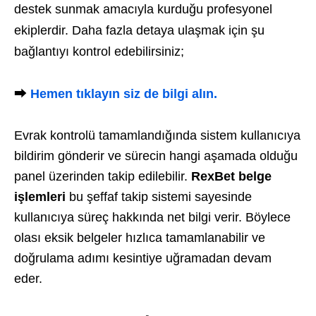
destek sunmak amacıyla kurduğu profesyonel
ekiplerdir. Daha fazla detaya ulaşmak için şu
bağlantıyı kontrol edebilirsiniz;
⮕
Hemen tıklayın siz de bilgi alın.
Evrak kontrolü tamamlandığında sistem kullanıcıya
bildirim gönderir ve sürecin hangi aşamada olduğu
panel üzerinden takip edilebilir.
RexBet belge
işlemleri
bu şeffaf takip sistemi sayesinde
kullanıcıya süreç hakkında net bilgi verir. Böylece
olası eksik belgeler hızlıca tamamlanabilir ve
doğrulama adımı kesintiye uğramadan devam
eder.