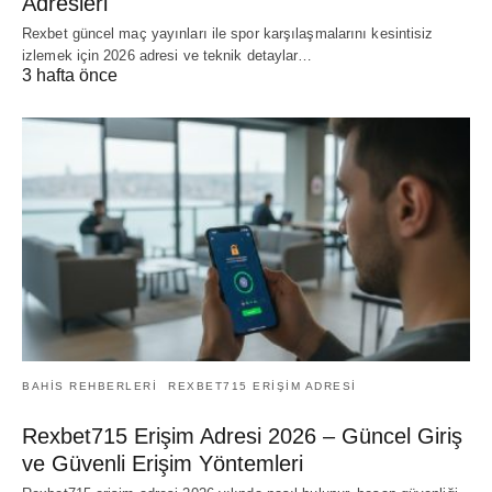
Adresleri
Rexbet güncel maç yayınları ile spor karşılaşmalarını kesintisiz
izlemek için 2026 adresi ve teknik detaylar…
3 hafta önce
BAHIS REHBERLERI
REXBET715 ERIŞIM ADRESI
Rexbet715 Erişim Adresi 2026 – Güncel Giriş
ve Güvenli Erişim Yöntemleri