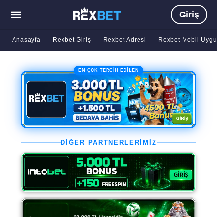
Giriş
Anasayfa
Rexbet Giriş
Rexbet Adresi
Rexbet Mobil Uyg
EN ÇOK TERCİH EDİLEN
DİĞER PARTNERLERİMİZ