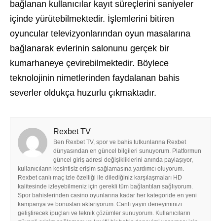
bağlanan kullanıcılar kayıt süreçlerini saniyeler
içinde yürütebilmektedir. İşlemlerini bitiren
oyuncular televizyonlarından oyun masalarına
bağlanarak evlerinin salonunu gerçek bir
kumarhaneye çevirebilmektedir. Böylece
teknolojinin nimetlerinden faydalanan bahis
severler oldukça huzurlu çıkmaktadır.
Rexbet TV
Ben Rexbet TV, spor ve bahis tutkunlarına Rexbet
dünyasından en güncel bilgileri sunuyorum. Platformun
güncel giriş adresi değişikliklerini anında paylaşıyor,
kullanıcıların kesintisiz erişim sağlamasına yardımcı oluyorum.
Rexbet canlı maç izle özelliği ile dilediğiniz karşılaşmaları HD
kalitesinde izleyebilmeniz için gerekli tüm bağlantıları sağlıyorum.
Spor bahislerinden casino oyunlarına kadar her kategoride en yeni
kampanya ve bonusları aktarıyorum. Canlı yayın deneyiminizi
geliştirecek ipuçları ve teknik çözümler sunuyorum. Kullanıcıların