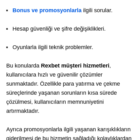
Bonus ve promosyonlarla
ilgili sorular.
Hesap güvenliği ve şifre değişiklikleri.
Oyunlarla ilgili teknik problemler.
Bu konularda
Rexbet müşteri hizmetleri
,
kullanıcılara hızlı ve güvenilir çözümler
sunmaktadır. Özellikle para yatırma ve çekme
süreçlerinde yaşanan sorunların kısa sürede
çözülmesi, kullanıcıların memnuniyetini
artırmaktadır.
Ayrıca promosyonlarla ilgili yaşanan karışıklıkların
giderilmesi de bu hizmetin sağladığı kolaylıklardan