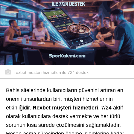
rexbet musteri hizmetleri ile 724 destek
Bahis sitelerinde kullanıcıların güvenini artıran en
önemli unsurlardan biri, müşteri hizmetlerinin
etkinliğidir.
Rexbet müşteri hizmetleri
, 7/24 aktif
olarak kullanıcılara destek vermekte ve her türlü
sorunun kısa sürede çözülmesini sağlamaktadır.
Hesap açma sürecinden ödeme işlemlerine kadar