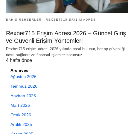
BAHIS REHBERLERI
REXBET715 ERIŞIM ADRESI
Rexbet715 Erişim Adresi 2026 – Güncel Giriş
ve Güvenli Erişim Yöntemleri
Rexbet715 erişim adresi 2026 yılında nasıl bulunur, hesap güvenliği
nasıl sağlanır ve finansal işlemler sorunsuz…
4 hafta önce
Archives
Ağustos 2026
Temmuz 2026
Haziran 2026
Mart 2026
Ocak 2026
Aralık 2025