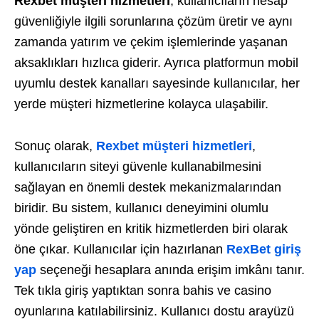
Rexbet müşteri hizmetleri
, kullanıcıların hesap
güvenliğiyle ilgili sorunlarına çözüm üretir ve aynı
zamanda yatırım ve çekim işlemlerinde yaşanan
aksaklıkları hızlıca giderir. Ayrıca platformun mobil
uyumlu destek kanalları sayesinde kullanıcılar, her
yerde müşteri hizmetlerine kolayca ulaşabilir.
Sonuç olarak,
Rexbet müşteri hizmetleri
,
kullanıcıların siteyi güvenle kullanabilmesini
sağlayan en önemli destek mekanizmalarından
biridir. Bu sistem, kullanıcı deneyimini olumlu
yönde geliştiren en kritik hizmetlerden biri olarak
öne çıkar.
Kullanıcılar için hazırlanan
RexBet giriş
yap
seçeneği hesaplara anında erişim imkânı tanır.
Tek tıkla giriş yaptıktan sonra bahis ve casino
oyunlarına katılabilirsiniz. Kullanıcı dostu arayüzü