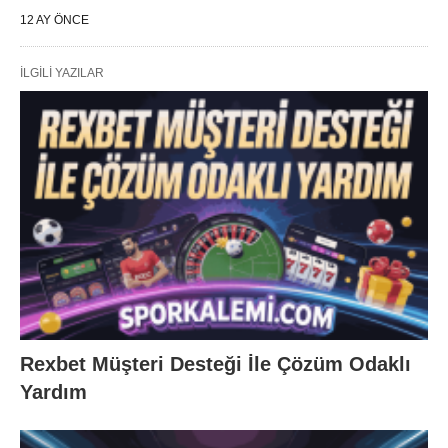
12 AY ÖNCE
İLGILI YAZILAR
Rexbet Müşteri Desteği İle Çözüm Odaklı
Yardım