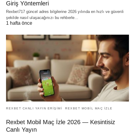
Giriş Yöntemleri
Rexbet717 güncel adres bilgilerine 2026 yılında en hızlı ve güvenli
şekilde nasıl ulaşacağınızı bu rehberle…
1 hafta önce
REXBET CANLI YAYIN ERIŞIMI
REXBET MOBIL MAÇ IZLE
Rexbet Mobil Maç İzle 2026 — Kesintisiz
Canlı Yayın