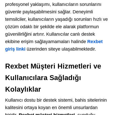
profesyonel yaklaşımı, kullanıcıların sorunlarını
güvenle paylaşabilmesini sağlar. Deneyimli
temsilciler, kullanıcıların yaşadığı sorunları hızlı ve
çözüm odaklı bir şekilde ele alarak platformun
güvenilirliğini artırır.
Kullanıcılar canlı destek
ekibine erişim sağlayamamaları halinde
Rexbet
giriş linki
üzerinden siteye ulaşabilmektedir.
Rexbet Müşteri Hizmetleri ve
Kullanıcılara Sağladığı
Kolaylıklar
Kullanıcı dostu bir destek sistemi, bahis sitelerinin
kalitesini ortaya koyan en önemli unsurlardan