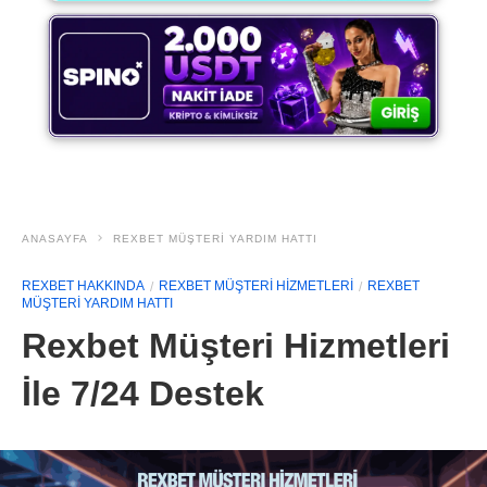
ANASAYFA
REXBET MÜŞTERI YARDIM HATTI
REXBET HAKKINDA
REXBET MÜŞTERI HIZMETLERI
REXBET
MÜŞTERI YARDIM HATTI
Rexbet Müşteri Hizmetleri
İle 7/24 Destek