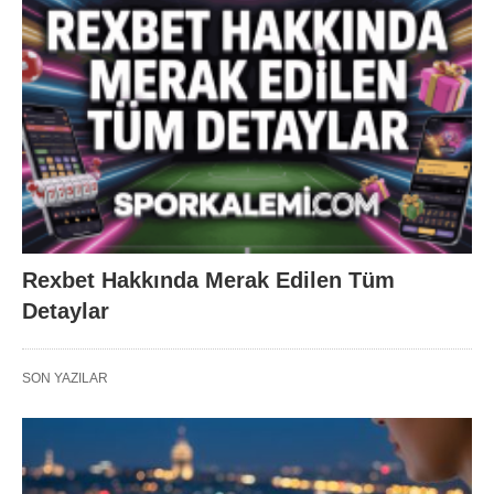
Rexbet Hakkında Merak Edilen Tüm
Detaylar
SON YAZILAR