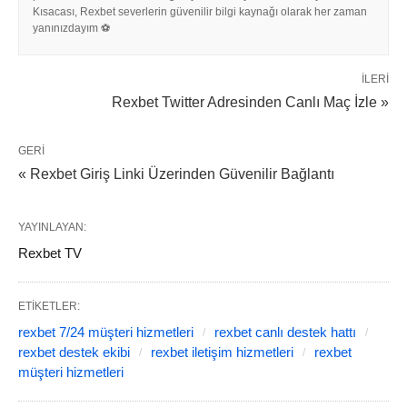
Kısacası, Rexbet severlerin güvenilir bilgi kaynağı olarak her zaman
yanınızdayım ⚽
İLERI
Rexbet Twitter Adresinden Canlı Maç İzle »
GERI
« Rexbet Giriş Linki Üzerinden Güvenilir Bağlantı
YAYINLAYAN:
Rexbet TV
ETIKETLER:
rexbet 7/24 müşteri hizmetleri
rexbet canlı destek hattı
rexbet destek ekibi
rexbet iletişim hizmetleri
rexbet
müşteri hizmetleri