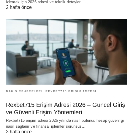
izlemek için 2026 adresi ve teknik detaylar…
2 hafta önce
BAHIS REHBERLERI
REXBET715 ERIŞIM ADRESI
Rexbet715 Erişim Adresi 2026 – Güncel Giriş
ve Güvenli Erişim Yöntemleri
Rexbet715 erişim adresi 2026 yılında nasıl bulunur, hesap güvenliği
nasıl sağlanır ve finansal işlemler sorunsuz…
3 hafta önce