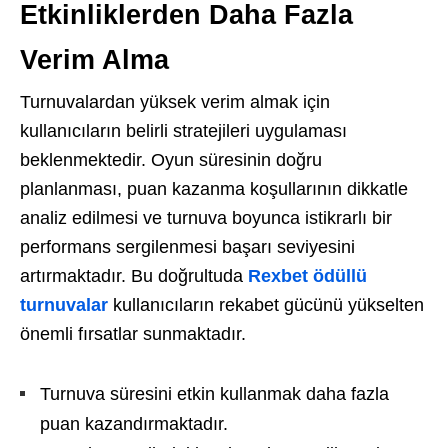
Etkinliklerden Daha Fazla
Verim Alma
Turnuvalardan yüksek verim almak için
kullanıcıların belirli stratejileri uygulaması
beklenmektedir. Oyun süresinin doğru
planlanması, puan kazanma koşullarının dikkatle
analiz edilmesi ve turnuva boyunca istikrarlı bir
performans sergilenmesi başarı seviyesini
artırmaktadır. Bu doğrultuda
Rexbet ödüllü
turnuvalar
kullanıcıların rekabet gücünü yükselten
önemli fırsatlar sunmaktadır.
Turnuva süresini etkin kullanmak daha fazla
puan kazandırmaktadır.