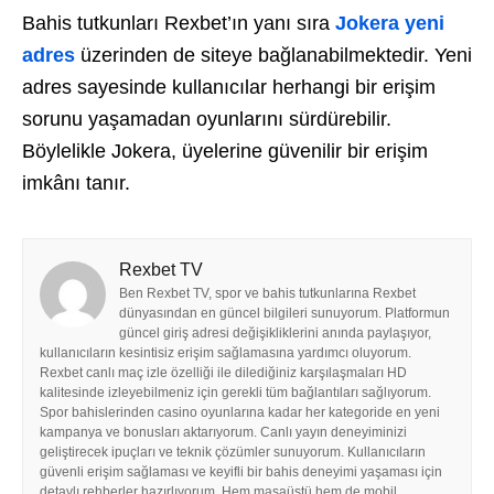
Bahis tutkunları Rexbet’ın yanı sıra
Jokera yeni
adres
üzerinden de siteye bağlanabilmektedir. Yeni
adres sayesinde kullanıcılar herhangi bir erişim
sorunu yaşamadan oyunlarını sürdürebilir.
Böylelikle Jokera, üyelerine güvenilir bir erişim
imkânı tanır.
Rexbet TV
Ben Rexbet TV, spor ve bahis tutkunlarına Rexbet
dünyasından en güncel bilgileri sunuyorum. Platformun
güncel giriş adresi değişikliklerini anında paylaşıyor,
kullanıcıların kesintisiz erişim sağlamasına yardımcı oluyorum.
Rexbet canlı maç izle özelliği ile dilediğiniz karşılaşmaları HD
kalitesinde izleyebilmeniz için gerekli tüm bağlantıları sağlıyorum.
Spor bahislerinden casino oyunlarına kadar her kategoride en yeni
kampanya ve bonusları aktarıyorum. Canlı yayın deneyiminizi
geliştirecek ipuçları ve teknik çözümler sunuyorum. Kullanıcıların
güvenli erişim sağlaması ve keyifli bir bahis deneyimi yaşaması için
detaylı rehberler hazırlıyorum. Hem masaüstü hem de mobil