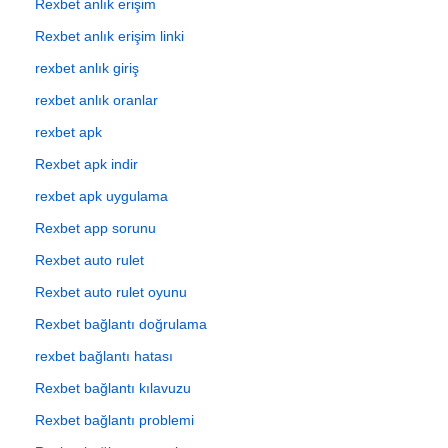
Rexbet anlık erişim
Rexbet anlık erişim linki
rexbet anlık giriş
rexbet anlık oranlar
rexbet apk
Rexbet apk indir
rexbet apk uygulama
Rexbet app sorunu
Rexbet auto rulet
Rexbet auto rulet oyunu
Rexbet bağlantı doğrulama
rexbet bağlantı hatası
Rexbet bağlantı kılavuzu
Rexbet bağlantı problemi