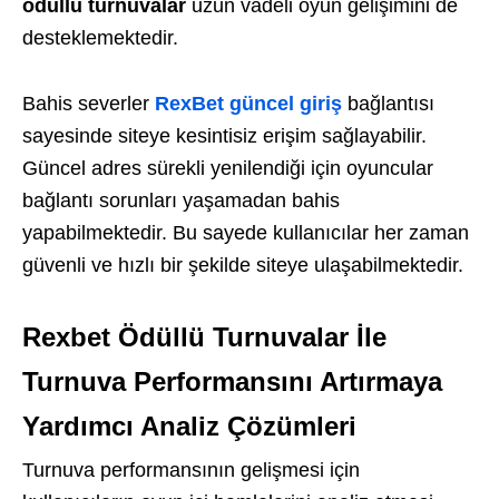
ödüllü turnuvalar
uzun vadeli oyun gelişimini de
desteklemektedir.
Bahis severler
RexBet güncel giriş
bağlantısı
sayesinde siteye kesintisiz erişim sağlayabilir.
Güncel adres sürekli yenilendiği için oyuncular
bağlantı sorunları yaşamadan bahis
yapabilmektedir. Bu sayede kullanıcılar her zaman
güvenli ve hızlı bir şekilde siteye ulaşabilmektedir.
Rexbet Ödüllü Turnuvalar İle
Turnuva Performansını Artırmaya
Yardımcı Analiz Çözümleri
Turnuva performansının gelişmesi için