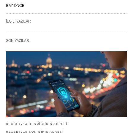
9 AY ÖNCE
İLGILI YAZILAR
SON YAZILAR
REXBET714 RESMI GIRIŞ ADRESI
REXBET718 SON GIRIŞ ADRESI