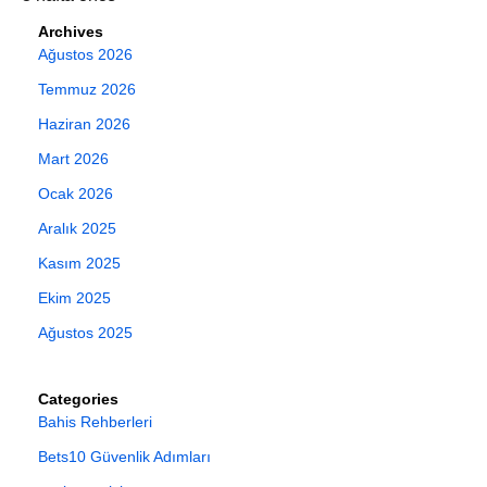
Archives
Ağustos 2026
Temmuz 2026
Haziran 2026
Mart 2026
Ocak 2026
Aralık 2025
Kasım 2025
Ekim 2025
Ağustos 2025
Categories
Bahis Rehberleri
Bets10 Güvenlik Adımları