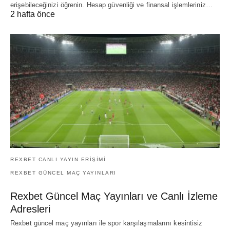
erişebileceğinizi öğrenin. Hesap güvenliği ve finansal işlemleriniz…
2 hafta önce
REXBET CANLI YAYIN ERIŞIMI
REXBET GÜNCEL MAÇ YAYINLARI
Rexbet Güncel Maç Yayınları ve Canlı İzleme
Adresleri
Rexbet güncel maç yayınları ile spor karşılaşmalarını kesintisiz