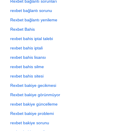
Rexbet bağlantı sorunları
rexbet bağlantı sorunu
Rexbet bağlantı yenileme
Rexbet Bahis
rexbet bahis iptal talebi
rexbet bahis iptali
rexbet bahis lisansı
rexbet bahis silme
rexbet bahis sitesi
Rexbet bakiye gecikmesi
Rexbet bakiye görünmüyor
rexbet bakiye güncelleme
Rexbet bakiye problemi
rexbet bakiye sorunu