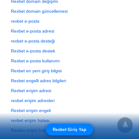
Rexbet domain değişimi
Rexbet domain güncellemesi
rexbet e-posta
Rexbet e-posta adresi
rexbet e-posta desteği
Rexbet e-posta destek
Rexbet e-posta kullanımı
Rexbet en yeni giriş bilgisi
Rexbet engelli adres bilgileri
Rexbet erişim adresi
rexbet erişim adresleri
Rexbet erişim engeli
rexbet erişim hatası
Rexbet Giriş Yap
Rexbet erişim hatası alma