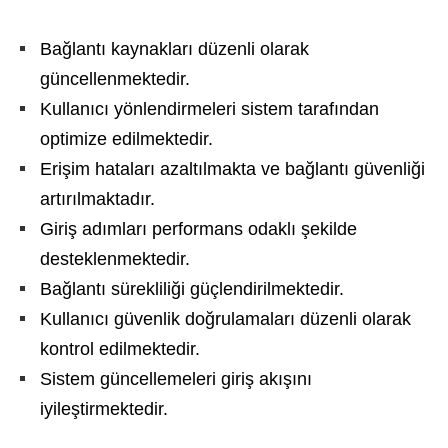
Bağlantı kaynakları düzenli olarak
güncellenmektedir.
Kullanıcı yönlendirmeleri sistem tarafından
optimize edilmektedir.
Erişim hataları azaltılmakta ve bağlantı güvenliği
artırılmaktadır.
Giriş adımları performans odaklı şekilde
desteklenmektedir.
Bağlantı sürekliliği güçlendirilmektedir.
Kullanıcı güvenlik doğrulamaları düzenli olarak
kontrol edilmektedir.
Sistem güncellemeleri giriş akışını
iyileştirmektedir.