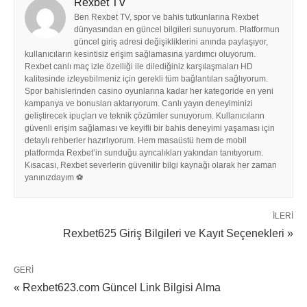
Rexbet TV
Ben Rexbet TV, spor ve bahis tutkunlarına Rexbet
dünyasından en güncel bilgileri sunuyorum. Platformun
güncel giriş adresi değişikliklerini anında paylaşıyor,
kullanıcıların kesintisiz erişim sağlamasına yardımcı oluyorum.
Rexbet canlı maç izle özelliği ile dilediğiniz karşılaşmaları HD
kalitesinde izleyebilmeniz için gerekli tüm bağlantıları sağlıyorum.
Spor bahislerinden casino oyunlarına kadar her kategoride en yeni
kampanya ve bonusları aktarıyorum. Canlı yayın deneyiminizi
geliştirecek ipuçları ve teknik çözümler sunuyorum. Kullanıcıların
güvenli erişim sağlaması ve keyifli bir bahis deneyimi yaşaması için
detaylı rehberler hazırlıyorum. Hem masaüstü hem de mobil
platformda Rexbet’in sunduğu ayrıcalıkları yakından tanıtıyorum.
Kısacası, Rexbet severlerin güvenilir bilgi kaynağı olarak her zaman
yanınızdayım ⚽
İLERI
Rexbet625 Giriş Bilgileri ve Kayıt Seçenekleri »
GERI
« Rexbet623.com Güncel Link Bilgisi Alma