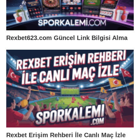
Rexbet623.com Güncel Link Bilgisi Alma
Rexbet Erişim Rehberi İle Canlı Maç İzle