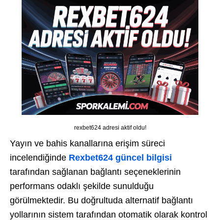
rexbet624 adresi aktif oldu!
Yayın ve bahis kanallarına erişim süreci
incelendiğinde
Rexbet624 güncel bilgisi
tarafından sağlanan bağlantı seçeneklerinin
performans odaklı şekilde sunulduğu
görülmektedir. Bu doğrultuda alternatif bağlantı
yollarının sistem tarafından otomatik olarak kontrol