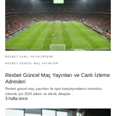
REXBET CANLI YAYIN ERIŞIMI
REXBET GÜNCEL MAÇ YAYINLARI
Rexbet Güncel Maç Yayınları ve Canlı İzleme
Adresleri
Rexbet güncel maç yayınları ile spor karşılaşmalarını kesintisiz
izlemek için 2026 adresi ve teknik detaylar…
3 hafta önce