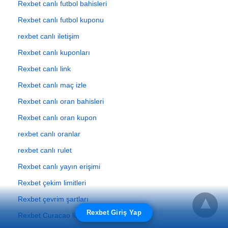
Rexbet canlı futbol bahisleri
Rexbet canlı futbol kuponu
rexbet canlı iletişim
Rexbet canlı kuponları
Rexbet canlı link
Rexbet canlı maç izle
Rexbet canlı oran bahisleri
Rexbet canlı oran kupon
rexbet canlı oranlar
rexbet canlı rulet
Rexbet canlı yayın erişimi
Rexbet çekim limitleri
Rexbet çevrim şartları
Rexbet Giriş Yap
Rexbet Curacao lisansı