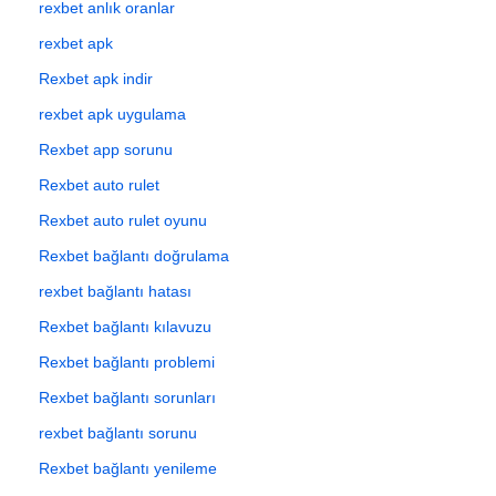
rexbet anlık oranlar
rexbet apk
Rexbet apk indir
rexbet apk uygulama
Rexbet app sorunu
Rexbet auto rulet
Rexbet auto rulet oyunu
Rexbet bağlantı doğrulama
rexbet bağlantı hatası
Rexbet bağlantı kılavuzu
Rexbet bağlantı problemi
Rexbet bağlantı sorunları
rexbet bağlantı sorunu
Rexbet bağlantı yenileme