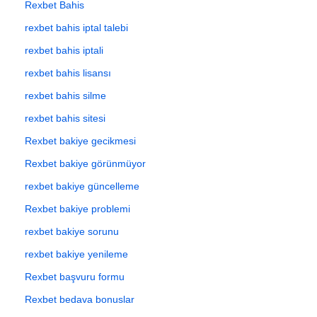
Rexbet Bahis
rexbet bahis iptal talebi
rexbet bahis iptali
rexbet bahis lisansı
rexbet bahis silme
rexbet bahis sitesi
Rexbet bakiye gecikmesi
Rexbet bakiye görünmüyor
rexbet bakiye güncelleme
Rexbet bakiye problemi
rexbet bakiye sorunu
rexbet bakiye yenileme
Rexbet başvuru formu
Rexbet bedava bonuslar