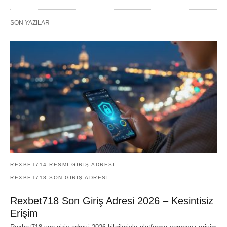
SON YAZILAR
REXBET714 RESMI GIRIŞ ADRESI
REXBET718 SON GIRIŞ ADRESI
Rexbet718 Son Giriş Adresi 2026 – Kesintisiz
Erişim