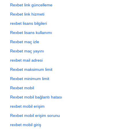
Rexbet link güncelleme
Rexbet link hizmeti
rexbet lisans bilgileri
Rexbet lisans kullanımı
Rexbet maç izle
Rexbet maç yayını
rexbet mail adresi
Rexbet maksimum limit
Rexbet minimum limit
Rexbet mobil
Rexbet mobil bağlantı hatası
rexbet mobil erişim
Rexbet mobil erişim sorunu
rexbet mobil giriş