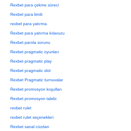
Rexbet para çekme süreci
Rexbet para limiti
rexbet para yatırma
Rexbet para yatırma kılavuzu
Rexbet parola sorunu
Rexbet pragmatic oyunları
Rexbet pragmatic play
Rexbet pragmatic slot
Rexbet Pragmatic turnuvalar
Rexbet promosyon koşulları
Rexbet promosyon talebi
rexbet rulet
rexbet rulet seçenekleri
Rexbet sanal cüzdan