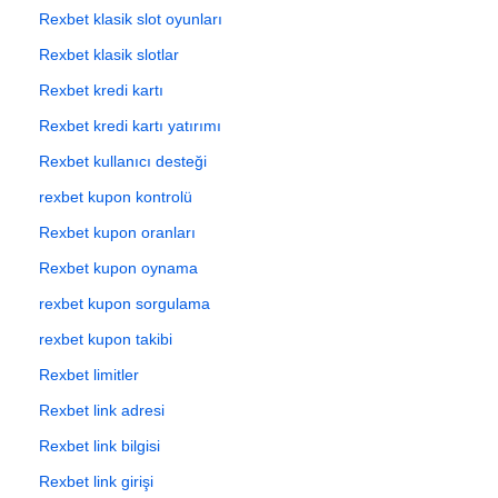
Rexbet klasik slot oyunları
Rexbet klasik slotlar
Rexbet kredi kartı
Rexbet kredi kartı yatırımı
Rexbet kullanıcı desteği
rexbet kupon kontrolü
Rexbet kupon oranları
Rexbet kupon oynama
rexbet kupon sorgulama
rexbet kupon takibi
Rexbet limitler
Rexbet link adresi
Rexbet link bilgisi
Rexbet link girişi