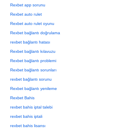
Rexbet app sorunu
Rexbet auto rulet
Rexbet auto rulet oyunu
Rexbet bağlantı doğrulama
rexbet bağlantı hatası
Rexbet bağlantı kılavuzu
Rexbet bağlantı problemi
Rexbet bağlantı sorunları
rexbet bağlantı sorunu
Rexbet bağlantı yenileme
Rexbet Bahis
rexbet bahis iptal talebi
rexbet bahis iptali
rexbet bahis lisansı