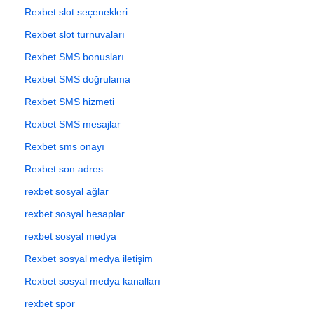
Rexbet slot seçenekleri
Rexbet slot turnuvaları
Rexbet SMS bonusları
Rexbet SMS doğrulama
Rexbet SMS hizmeti
Rexbet SMS mesajlar
Rexbet sms onayı
Rexbet son adres
rexbet sosyal ağlar
rexbet sosyal hesaplar
rexbet sosyal medya
Rexbet sosyal medya iletişim
Rexbet sosyal medya kanalları
rexbet spor