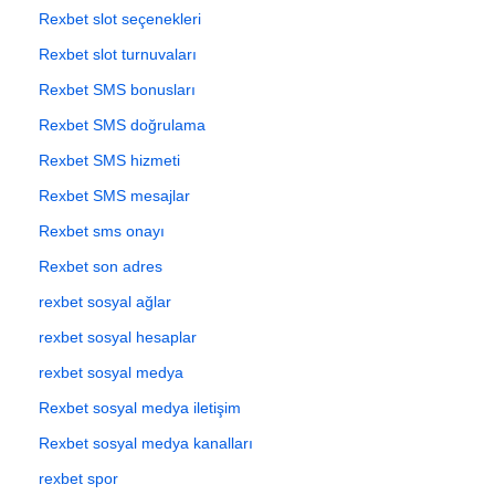
Rexbet slot seçenekleri
Rexbet slot turnuvaları
Rexbet SMS bonusları
Rexbet SMS doğrulama
Rexbet SMS hizmeti
Rexbet SMS mesajlar
Rexbet sms onayı
Rexbet son adres
rexbet sosyal ağlar
rexbet sosyal hesaplar
rexbet sosyal medya
Rexbet sosyal medya iletişim
Rexbet sosyal medya kanalları
rexbet spor