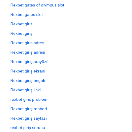
Rexbet gates of olympus slot
Rexbet gates slot
Rexbet giris
Rexbet giriş
Rexbet giris adres
Rexbet giriş adresi
Rexbet giriş arayüzü
Rexbet giriş ekranı
Rexbet giriş engeli
Rexbet giriş linki
rexbet giriş problemi
Rexbet giriş rehberi
Rexbet giriş sayfası
rexbet giriş sorunu