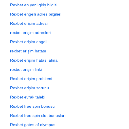
Rexbet en yeni giriş bilgisi
Rexbet engelli adres bilgileri
Rexbet erişim adresi
rexbet erişim adresleri
Rexbet erişim engeli
rexbet erişim hatası
Rexbet erişim hatası alma
rexbet erişim linki
Rexbet erişim problemi
Rexbet erişim sorunu
Rexbet evrak talebi
Rexbet free spin bonusu
Rexbet free spin slot bonusları
Rexbet gates of olympus