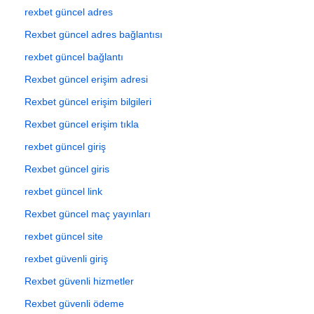
rexbet güncel adres
Rexbet güncel adres bağlantısı
rexbet güncel bağlantı
Rexbet güncel erişim adresi
Rexbet güncel erişim bilgileri
Rexbet güncel erişim tıkla
rexbet güncel giriş
Rexbet güncel giris
rexbet güncel link
Rexbet güncel maç yayınları
rexbet güncel site
rexbet güvenli giriş
Rexbet güvenli hizmetler
Rexbet güvenli ödeme