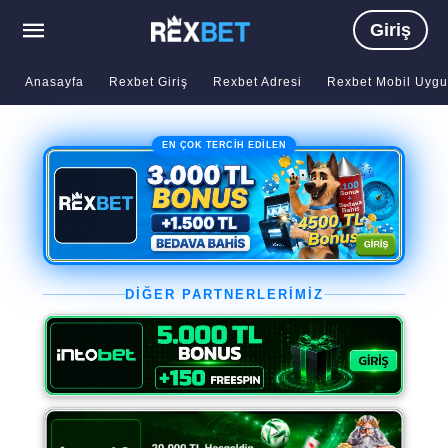
Giriş
Anasayfa
Rexbet Giriş
Rexbet Adresi
Rexbet Mobil Uyg
EN ÇOK TERCİH EDİLEN
DİĞER PARTNERLERİMİZ