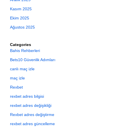
Kasım 2025
Ekim 2025
Ağustos 2025
Categories
Bahis Rehberleri
Bets10 Güvenlik Adımları
canlı maç izle
maç izle
Rexbet
rexbet adres bilgisi
rexbet adres değişikliği
Rexbet adres değiştirme
rexbet adres güncelleme