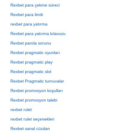
Rexbet para çekme süreci
Rexbet para limiti
rexbet para yatırma
Rexbet para yatırma kılavuzu
Rexbet parola sorunu
Rexbet pragmatic oyunları
Rexbet pragmatic play
Rexbet pragmatic slot
Rexbet Pragmatic turnuvalar
Rexbet promosyon koşulları
Rexbet promosyon talebi
rexbet rulet
rexbet rulet seçenekleri
Rexbet sanal cüzdan