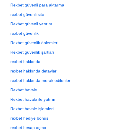
Rexbet güvenli para aktarma
rexbet güvenli site
Rexbet güvenli yatırım
rexbet güvenlik
Rexbet güvenlik önlemleri
Rexbet güvenlik şartları
rexbet hakkında
rexbet hakkında detaylar
rexbet hakkında merak edilenler
Rexbet havale
Rexbet havale ile yatırım
Rexbet havale işlemleri
rexbet hediye bonus
rexbet hesap açma