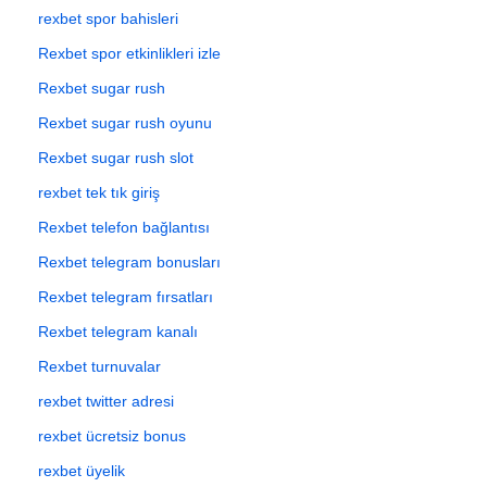
rexbet spor bahisleri
Rexbet spor etkinlikleri izle
Rexbet sugar rush
Rexbet sugar rush oyunu
Rexbet sugar rush slot
rexbet tek tık giriş
Rexbet telefon bağlantısı
Rexbet telegram bonusları
Rexbet telegram fırsatları
Rexbet telegram kanalı
Rexbet turnuvalar
rexbet twitter adresi
rexbet ücretsiz bonus
rexbet üyelik