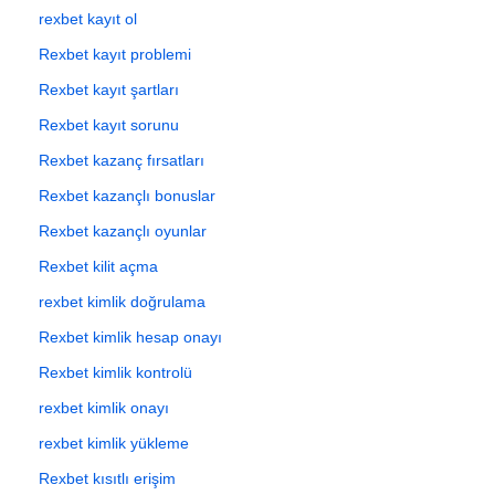
rexbet kayıt ol
Rexbet kayıt problemi
Rexbet kayıt şartları
Rexbet kayıt sorunu
Rexbet kazanç fırsatları
Rexbet kazançlı bonuslar
Rexbet kazançlı oyunlar
Rexbet kilit açma
rexbet kimlik doğrulama
Rexbet kimlik hesap onayı
Rexbet kimlik kontrolü
rexbet kimlik onayı
rexbet kimlik yükleme
Rexbet kısıtlı erişim