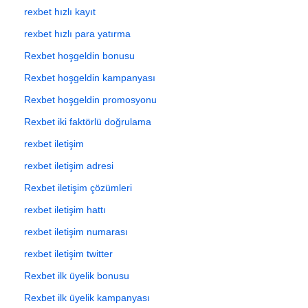
rexbet hızlı kayıt
rexbet hızlı para yatırma
Rexbet hoşgeldin bonusu
Rexbet hoşgeldin kampanyası
Rexbet hoşgeldin promosyonu
Rexbet iki faktörlü doğrulama
rexbet iletişim
rexbet iletişim adresi
Rexbet iletişim çözümleri
rexbet iletişim hattı
rexbet iletişim numarası
rexbet iletişim twitter
Rexbet ilk üyelik bonusu
Rexbet ilk üyelik kampanyası