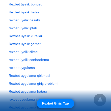
Rexbet üyelik bonusu
Rexbet üyelik hatası
rexbet üyelik hesabı
rexbet üyelik iptali
Rexbet üyelik kuralları
Rexbet üyelik şartları
rexbet üyelik silme
rexbet üyelik sonlandırma
rexbet uygulama
Rexbet uygulama çökmesi
Rexbet uygulama giriş problemi
Rexbet uygulama hatası
rexbet uygulama indirme
Rexbet Giriş Yap
Rexbet uygulama kullanımı