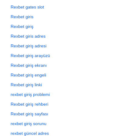
Rexbet gates slot
Rexbet giris
Rexbet giriş
Rexbet giris adres
Rexbet giriş adresi
Rexbet giriş arayüzü
Rexbet giriş ekranı
Rexbet giriş engeli
Rexbet giriş linki
rexbet giriş problemi
Rexbet giriş rehberi
Rexbet giriş sayfası
rexbet giriş sorunu
rexbet güncel adres