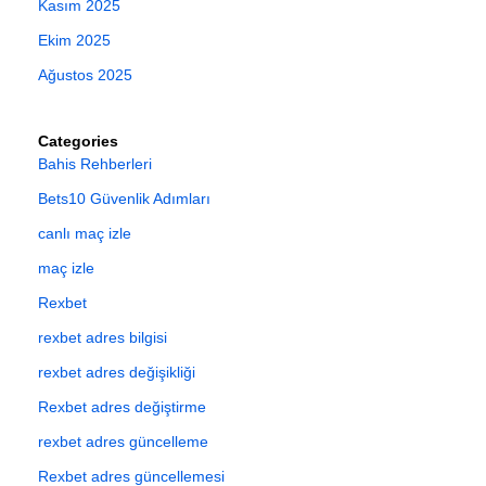
Kasım 2025
Ekim 2025
Ağustos 2025
Categories
Bahis Rehberleri
Bets10 Güvenlik Adımları
canlı maç izle
maç izle
Rexbet
rexbet adres bilgisi
rexbet adres değişikliği
Rexbet adres değiştirme
rexbet adres güncelleme
Rexbet adres güncellemesi