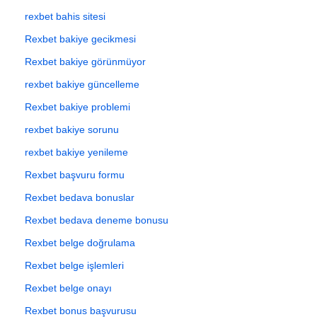
rexbet bahis sitesi
Rexbet bakiye gecikmesi
Rexbet bakiye görünmüyor
rexbet bakiye güncelleme
Rexbet bakiye problemi
rexbet bakiye sorunu
rexbet bakiye yenileme
Rexbet başvuru formu
Rexbet bedava bonuslar
Rexbet bedava deneme bonusu
Rexbet belge doğrulama
Rexbet belge işlemleri
Rexbet belge onayı
Rexbet bonus başvurusu