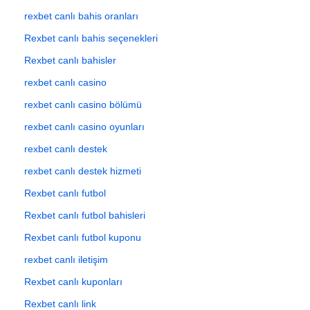
rexbet canlı bahis oranları
Rexbet canlı bahis seçenekleri
Rexbet canlı bahisler
rexbet canlı casino
rexbet canlı casino bölümü
rexbet canlı casino oyunları
rexbet canlı destek
rexbet canlı destek hizmeti
Rexbet canlı futbol
Rexbet canlı futbol bahisleri
Rexbet canlı futbol kuponu
rexbet canlı iletişim
Rexbet canlı kuponları
Rexbet canlı link